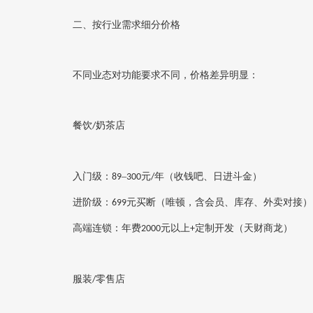
二、按行业需求细分价格
不同业态对功能要求不同，价格差异明显：
餐饮
奶茶店‌
/
入门级：
–
元
年‌（收钱吧、日进斗金）
89
300
/
进阶级：
元买断‌（唯顿，含会员、库存、外卖对接）
699
高端连锁：
‌年费
元以上
定制开发‌（天财商龙）
2000
+
服装
零售店‌
/