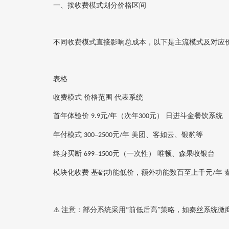
一、按收费模式划分价格区间
不同收费模式直接影响总成本，以下是主流模式及对应
表格
收费模式
价格范围
代表系统
首年体验价
元
年‌（次年
元）
日进斗金餐饮系统
9.9
/
300
年付模式
–
元
年‌
美团、客如云、银豹等
300
2500
/
终身买断
–
元‌（一次性）
唯顿、森果收银台
699
1500
模块化收费
基础功能低价，
‌额外功能数百至上千元
年‌
/
⚠
注意：部分系统采用“前低后高”策略，如‌秦丝系统
️