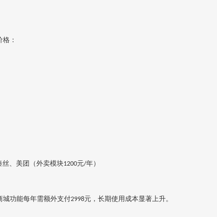
价格：
秦丝、美团（外卖模块
元
年）
1200
/
微商城功能每年需额外支付
元‌，长期使用成本显著上升。
2998