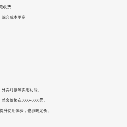
隐藏收费
，综合成本更高
、外卖对接等实用功能。
整套价格在‌
–
元‌。
3000
5000
提升使用体验，也影响定价。