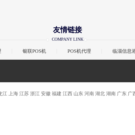
友情链接
COMPANY LINK
理
银联POS机
POS机代理
临淄信息
龙江
上海
江苏
浙江
安徽
福建
江西
山东
河南
湖北
湖南
广东
广