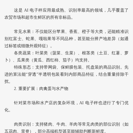
这是 AI 电子秤应用最成熟、识别率最高的领域，几乎覆盖了
农贸市场和超市生鲜区的所有非标品。
常见水果‌：不仅能区分苹果、香蕉、橙子等大类，还能精准识
别‌红富士、蛇果、嘎啦果‌等不同品种，甚至能分辨产地差异（如通
过标签或细微外观特征）。
各类蔬菜‌：叶菜类（菠菜、生菜）、根茎类（土豆、红薯、萝
卜）、瓜果类（黄瓜、西红柿、茄子）均支持。
特殊形态‌：支持‌带网袋、保鲜膜包装、托盘装‌的商品识别。先
进的算法能“穿透”半透明包装看到内部商品特征，结合重量排除干
扰。
2. 重要扩展：肉禽蛋与水产物
针对菜市场和水产店的复杂环境，AI 电子秤也进行了专门优
化。
肉类识别‌：支持猪肉、牛肉、羊肉等常见肉类的部位识别（如
五花肉、里脊），部分高端机型甚至能辅助判断新鲜度。