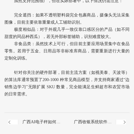
虽然支持范围很广，但在实际部署中，以下情况仍需注意：
完全遮挡‌：如果不透明塑料袋完全包裹商品，摄像头无法采集
图像，目前主要依靠重量或人工辅助识别。
极度相似品‌：对于外观几乎一致仅靠口感区分的产品（如不同
甜度的同品种西瓜），若无外部标签辅助，识别难度较大。
非食品类‌：虽然技术上可行，但目前主要应用场景集中在食品
零售。若用于五金、日用品等非标准库商品，需要重新进行大量的
定制化训练。
针对你关注的硬件部署，目前主流方案（如视美泰、天波等）
的算法库通常预置了‌200-1000 种‌常见商品模型，并支持商家通过“边
销售边学习”无限扩展 SKU 数量，完全能满足生鲜超市和农贸市场
的日常需求。
广西AI电子秤如何学
广西收银系统软件一