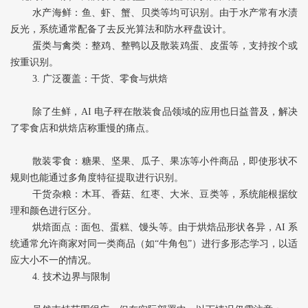
水产海鲜‌：鱼、虾、蟹、贝类等均可识别。由于水产常有水渍
反光，系统通常配备了去反光算法和防水秤盘设计。
蛋类与禽类‌：整鸡、整鸭以及散装鸡蛋、皮蛋等，支持按个或
按重识别。
3. 广泛覆盖：干货、零食与烘焙
除了生鲜，AI 电子秤在散装食品领域的应用也日益普及，解决
了零食店和烘焙店称重慢的痛点。
散装零食‌：糖果、坚果、瓜子、果冻等小件商品，即使形状不
规则也能通过多角度特征提取进行识别。
干货杂粮‌：木耳、香菇、红枣、大米、豆类等，系统能根据纹
理和颜色进行区分。
烘焙面点‌：面包、蛋糕、馒头等。由于烘焙品形状各异，AI 系
统通常允许商家对同一类商品（如“牛角包”）进行多形态学习，以适
应大小不一的情况。
4. 技术边界与限制